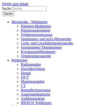
Direkt zum Inhalt
Suche
Messgeräte - Multimeter
Röntgen-Multimeter
Präzisionsdosimeter
Feldgrenzenmessung
Spannungs- und mAs-Messgeräte
Licht- und Leuchtdichtemessgeräte
Sensitometer/ Densitometer
Konstanzprüfdosimeter
Ortsdosismessgeräte
Prüfkörper
Radiographie
Durchleuchtung
Dental
DVT
Mammographie
CT
Brennfleckmessung
Anatomiephantome
Auflösungstests
IPEM 91 Prüfkörper