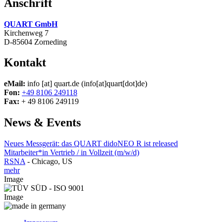
Anschrift
QUART GmbH
Kirchenweg 7
D-85604 Zorneding
Kontakt
eMail:
info
[at]
quart.de
(info[at]quart[dot]de)
Fon:
+49 8106 249118
Fax:
+ 49 8106 249119
News & Events
Neues Messgerät: das QUART didoNEO R ist released
Mitarbeiter*in Vertrieb / in Vollzeit (m/w/d)
RSNA
-
Chicago, US
mehr
Image
Image