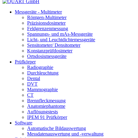
Messgeräte - Multimeter
Röntgen-Multimeter
Präzisionsdosimeter
Feldgrenzenmessung
Spannungs- und mAs-Messgeräte
Licht- und Leuchtdichtemessgeräte
Sensitometer/ Densitometer
Konstanzprüfdosimeter
Ortsdosismessgeräte
Prüfkörper
Radiographie
Durchleuchtung
Dental
DVT
Mammographie
CT
Brennfleckmessung
Anatomiephantome
Auflösungstests
IPEM 91 Prüfkörper
Software
Automatische Bildauswertung
Messdatenauswertung und -verwaltung